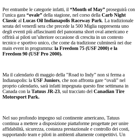
Per entrambe le categorie infatti, il
“Month of May”
proseguirà con
l’unica gara
“ovale”
della stagione, nel corso della
Carb Night
Classic
al
Lucas Oil Indianapolis Raceway Park
. La tradizionale
serata del venerdì sera che precede la 500 Miglia rappresenta uno
degli eventi più affascinanti del panorama short oval americano e
offrirà ai piloti un’ulteriore occasione di crescita in un contesto
tecnico e sportivo unico, che come da tradizione culminerà nei due
main event in programma:
la Freedom 75 (USF 2000) e la
Freedom 90 (USF Pro 2000).
Ma il calendario di maggio della "Road to Indy” non si ferma a
Indianapolis: la
USF Juniors
, che non affronta gare “ovali” nel
proprio calendario, sarà infatti impegnata questo fine settimana in
Canada con la
Tatuus JR-23
, sul tracciato del
Canadian Tire
Motorsport Park.
Nel suo profondo impegno sul continente americano, Tatuus
continua a mettere a disposizione piattaforme progettate per unire
affidabilità, sicurezza, costanza prestazionale e controllo dei costi,
supportando team e piloti in ambienti altamente competitivi. Un