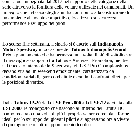
con Tatuus impegnata dal 2017 nel supporto delle categorie della
serie attraverso la fornitura delle vetture utilizzate nei campionati. Un
impegno che nel corso degli anni ha contribuito alla costruzione di
un ambiente altamente competitivo, focalizzato su sicurezza,
performance e sviluppo dei piloti.
Lo scorso fine settimana, il sipario si è aperto sull’
Indianapolis
Motor Speedway
in occasione del
Tatuus Indianapolis Grand
Prix
, appuntamento che ha permesso una volta di più di sottolineare
il meraviglioso rapporto tra Tatuus e Andersen Promotion, mentre
sul tracciato interno dello Speedway, gli USF Pro Championships
davano vita ad un weekend emozionante, caratterizzato da
condizioni variabili, gare combattute e continui confronti diretti per
le posizioni di vertice.
Dalla
Tatuus IP-20
della
USF Pro 2000
alla
USF-22
adottata dalla
USF2000
, le monoposto che nascono all’interno del Tatuus HQ
hanno mostrato una volta di più il proprio valore come piattaforme
ideali per lo sviluppo dei giovani piloti e si apprestano ora a vivere
da protagoniste un altro appuntamento iconico.