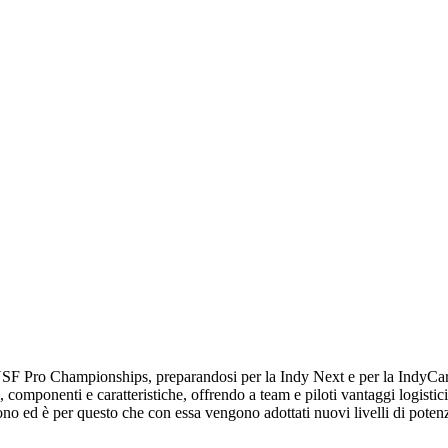
li USF Pro Championships, preparandosi per la Indy Next e per la IndyCa
 componenti e caratteristiche, offrendo a team e piloti vantaggi logistic
dono ed è per questo che con essa vengono adottati nuovi livelli di potenz